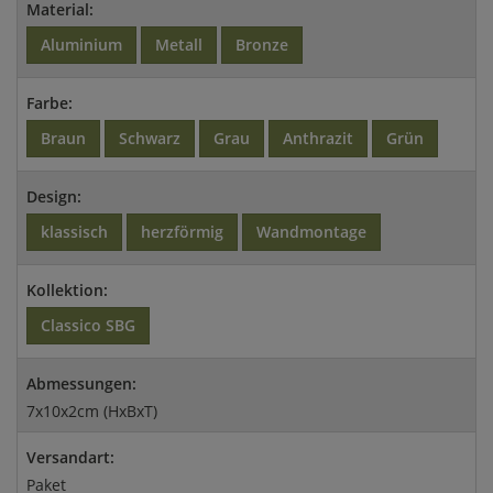
Material:
Aluminium
Metall
Bronze
Farbe:
Braun
Schwarz
Grau
Anthrazit
Grün
Design:
klassisch
herzförmig
Wandmontage
Kollektion:
Classico SBG
Abmessungen:
7x10x2cm (HxBxT)
Versandart:
Paket