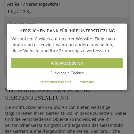
Artikel- / Versandgewicht:
1 Kg / 1,3 Kg
Abmessungen:
HERZLICHEN DANK FÜR IHRE UNTERSTÜTZUNG
19,5x10,5x5,5cm (HxBxT)
Wir nutzen Cookies auf unserer Website. Einige von
Versandart:
ihnen sind essenziell, während andere uns helfen,
diese Website und Ihre Erfahrung zu verbessern.
Paket
Alle Akzeptieren
EAN:
4056026432109
Funktionale Cookies
Datenschutzerklärung
Impressum
STILVOLLE FIGUREN FÜR DIE
GARTENGESTALTUNG
Die eindrucksvollen Skulpturen von bieten vielfältige
Möglichkeiten Ihren Garten stilvoll in Szene zu setzen. Dabei
sind die verschiedenen Objekte so individuell wie Ihr
persönlicher Gestaltungsstil und ergänzen das Gesamtbild
des Gartens auf außergewöhnliche Weise. Das natürliche