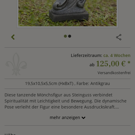
Lieferzeitraum:
ca. 4 Wochen
125,00 €
*
ab
Versandkostenfrei
19,5x10,5x5,5cm (HxBxT)
, Farbe: Antikgrau
Diese tanzende Mönchsfigur aus Steinguss verbindet
Spiritualität mit Leichtigkeit und Bewegung. Die dynamische
Pose verleiht der Figur eine besondere Ausdruckskraft.
Wetterfester Steinguss sorgt für Stabilität und Langlebigkeit
mehr anzeigen
im Außenbereich. Eine außergewöhnliche asiatische
Gartenfigur mit lebendigem Charakter.