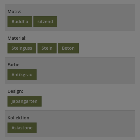
Motiv:
Buddha
sitzend
Material:
Steinguss
Stein
Beton
Farbe:
Antikgrau
Design:
Japangarten
Kollektion:
Asiastone