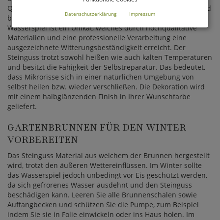
Quarz, Kalkstein und Feldspäten. Der Brunnen wird von Hand
Datenschutzerklärung
Impressum
bemalt, wodurch einzigartige Farbverläufe entstehen. Jedes
Wasserspiel ist ein Unikat, welches durch hochqualitative
Materialien und eine professionelle Verarbeitung eine
ausgezeichnete Witterungsbeständigkeit erreicht. Der
Steinguss trotzt sowohl heißen wie auch kalten Temperaturen
und besitzt die Fähigkeit der Selbstreparatur. Das bedeutet,
dass Mikrorisse sich in einer natürlichen Umgebung von
selbst heilen bzw. wieder verschließen. Die Dekoration wird
mit einem halbglänzenden Finish in Ihrer Wunschfarbe
geliefert.
GARTENBRUNNEN FÜR DEN WINTER
VORBEREITEN
Das Steinguss Material aus welchem der Brunnen hergestellt
wird, trotzt den äußeren Wettereinflüssen. Im Winter sollte
das Wasserspiel jedoch unbedingt vor Eis geschützt werden,
da sich gefrorenes Wasser ausdehnt und den Steinguss
beschädigen kann. Leeren Sie alle Brunnenschalen sowie
Auffangbecken und schützen Sie die Pumpe, zum Beispiel
indem Sie sie in Folie einwickeln oder ins Haus holen. Im