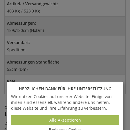
Artikel- / Versandgewicht:
403 Kg / 523,9 Kg
Abmessungen:
159x130cm (HxDm)
Versandart:
Spedition
Abmessungen Standfläche:
52cm (Dm)
EAN:
4056026391857
HERZLICHEN DANK FÜR IHRE UNTERSTÜTZUNG
Wir nutzen Cookies auf unserer Website. Einige von
ihnen sind essenziell, während andere uns helfen,
STEINGUSS BRUNNEN FÜR GÄRTEN,
diese Website und Ihre Erfahrung zu verbessern.
PARKS UND STÄDTE
Alle Akzeptieren
Der Gartenbrunnen wird aus hochwertigem Kunststein
angefertigt und enthält unter anderem Bestandteile von
Funktionale Cookies