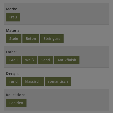
Motiv:
Frau
Material:
Stein
Beton
Steinguss
Farbe:
Grau
Weiß
Sand
Antikfinish
Design:
rund
klassisch
romantisch
Kollektion:
Lapideo