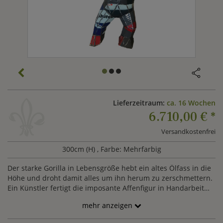
Lieferzeitraum:
ca. 16 Wochen
6.710,00 €
*
Versandkostenfrei
300cm (H)
, Farbe: Mehrfarbig
Der starke Gorilla in Lebensgröße hebt ein altes Ölfass in die
Höhe und droht damit alles um ihn herum zu zerschmettern.
Ein Künstler fertigt die imposante Affenfigur in Handarbeit
an. Er verwendet recycelte Ölfässer, um eindrucksvolle
mehr anzeigen
Upcycling Unikate zu schaffen. Die Farben können je nach
Verfügbarkeit der vorhandenen Ölfässer vom Musterbild