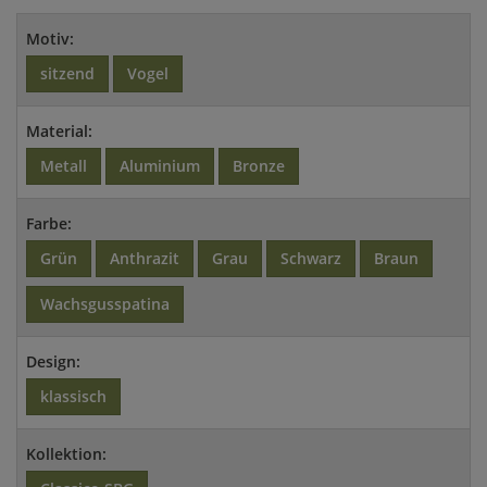
Motiv:
sitzend
Vogel
Material:
Metall
Aluminium
Bronze
Farbe:
Grün
Anthrazit
Grau
Schwarz
Braun
Wachsgusspatina
Design:
klassisch
Kollektion: