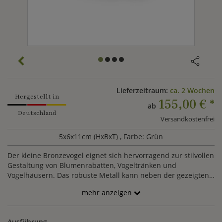
Lieferzeitraum:
ca. 2 Wochen
Hergestellt in
155,00 €
*
ab
Deutschland
Versandkostenfrei
5x6x11cm (HxBxT)
, Farbe: Grün
Der kleine Bronzevogel eignet sich hervorragend zur stilvollen
Gestaltung von Blumenrabatten, Vogeltränken und
Vogelhäusern. Das robuste Metall kann neben der gezeigten
Ausführung mit Sonderpatina in weiteren Farbvarianten
mehr anzeigen
gefertigt werden.
Ausführung