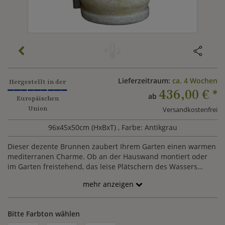
Lieferzeitraum:
ca. 4 Wochen
Hergestellt in der
436,00 €
*
ab
Europäischen
Union
Versandkostenfrei
96x45x50cm (HxBxT)
, Farbe: Antikgrau
Dieser dezente Brunnen zaubert Ihrem Garten einen warmen
mediterranen Charme. Ob an der Hauswand montiert oder
im Garten freistehend, das leise Plätschern des Wassers
schafft einen beruhigenden Rückzugsort. Der aus Sand
mehr anzeigen
Steinguss gefertigte Wandbrunnen ist wetterfest und
langlebig. Der Brunnen zur Wandmontage besitzt eine
Wandplatte von 46,5cm x 7cm (HxT) und der freistehende eine
Bitte Farbton wählen
Rückwand von 46,5cm x 14cm (HxT), sodass alle freiliegenden