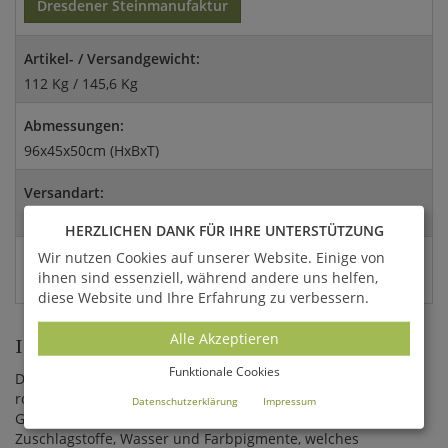
Dresdener Steinmanufaktur
Artikel- / Versandgewicht:
112 Kg / 145,6 Kg
Abmessungen:
96x45x50cm (HxBxT)
Versandart:
Spedition
HERZLICHEN DANK FÜR IHRE UNTERSTÜTZUNG
Wir nutzen Cookies auf unserer Website. Einige von
EAN:
ihnen sind essenziell, während andere uns helfen,
4056026337022
diese Website und Ihre Erfahrung zu verbessern.
Alle Akzeptieren
INFORMATIONEN ZUM MATERIAL
Funktionale Cookies
Die Kollektion Dresdener Steinmanufaktur arbeitet mit dem
robusten Material Sand-Steinguss. Dieser ist zumeist ein
Datenschutzerklärung
Impressum
Gemisch aus Zement, Sand und Kalkstein sowie
Zuschlagstoffe, Wasser und Farbpigmente, welches