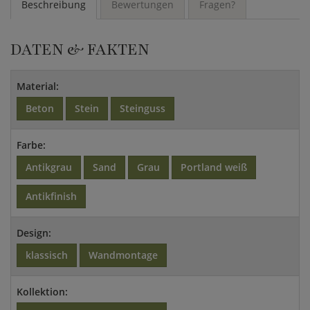
Beschreibung
Bewertungen
Fragen?
DATEN & FAKTEN
Material:
Beton
Stein
Steinguss
Farbe:
Antikgrau
Sand
Grau
Portland weiß
Antikfinish
Design:
klassisch
Wandmontage
Kollektion: