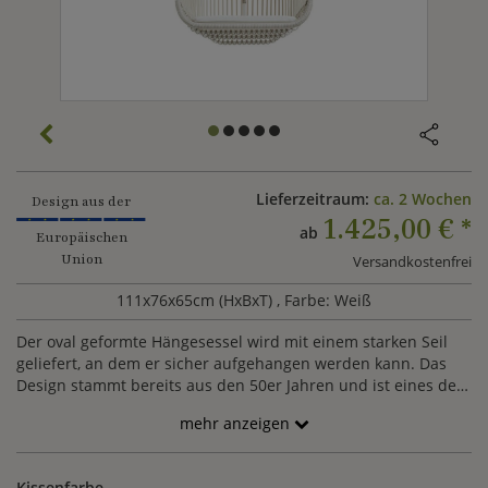
Lieferzeitraum:
ca. 2 Wochen
Design aus der
1.425,00 €
*
ab
Europäischen
Union
Versandkostenfrei
111x76x65cm (HxBxT)
, Farbe: Weiß
Der oval geformte Hängesessel wird mit einem starken Seil
geliefert, an dem er sicher aufgehangen werden kann. Das
Design stammt bereits aus den 50er Jahren und ist eines der
ältesten der Kollektion, welches sich aber bis heute an
mehr anzeigen
interantionaler Beliebtheit erfreut. Gefertigt wird der
Hängestuhl aus pulverbeschichteten Alumnium, welches mit
Kunstfasern aus Polyethylen umflochten wird. Die Materialien
Kissenfarbe