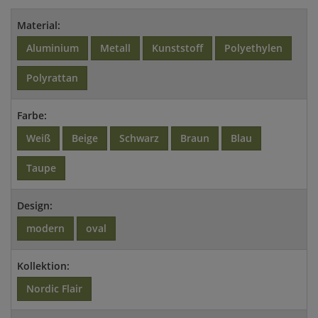
Material:
Aluminium
Metall
Kunststoff
Polyethylen
Polyrattan
Farbe:
Weiß
Beige
Schwarz
Braun
Blau
Taupe
Design:
modern
oval
Kollektion:
Nordic Flair