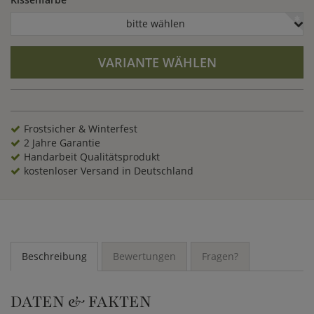
machen den Sessel wetterfest und UV-resistent. Sie können
eine passende Sitzauflage für den weißen Hängesessel dazu
bitte wählen
wählen.
VARIANTE WÄHLEN
Frostsicher & Winterfest
2 Jahre Garantie
Handarbeit Qualitätsprodukt
kostenloser Versand in Deutschland
Beschreibung
Bewertungen
Fragen?
DATEN & FAKTEN