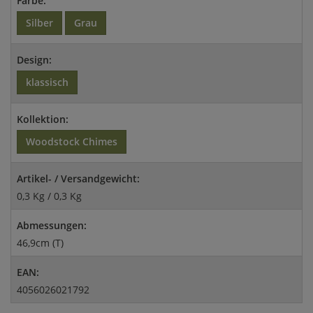
Farbe:
Silber
Grau
Design:
klassisch
Kollektion:
Woodstock Chimes
Artikel- / Versandgewicht:
0,3 Kg / 0,3 Kg
Abmessungen:
46,9cm (T)
EAN:
4056026021792