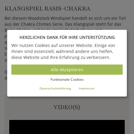
KLANGSPIEL BASIS-CHAKRA
Bei diesem Woodstock Windspiel handelt es sich um ein Teil
aus der Chakra Chimes Serie. Das Klangspiel steht für das
Basis-Chakra und bedeutet Selbsterhaltung und
physikalische Identität. Hergestellt in Handarbeit aus
HERZLICHEN DANK FÜR IHRE UNTERSTÜTZUNG
qualitativ hochwertigem schwarzen Eschenholz, sechs
Wir nutzen Cookies auf unserer Website. Einige von
silbernen Stäbchen und einem gefärbten roten Achat.
ihnen sind essenziell, während andere uns helfen,
Edelsteinen werden von Experten positive Schwingungen
diese Website und Ihre Erfahrung zu verbessern.
zugesagt die auf Menschen übergehen.
Alle Akzeptieren
Die Gesamtlänge des Klangspiels, von Aufhängung bis Ende
des Pendels, beträgt 46,9cm.
Funktionale Cookies
Datenschutzerklärung
Impressum
VIDEO(S)