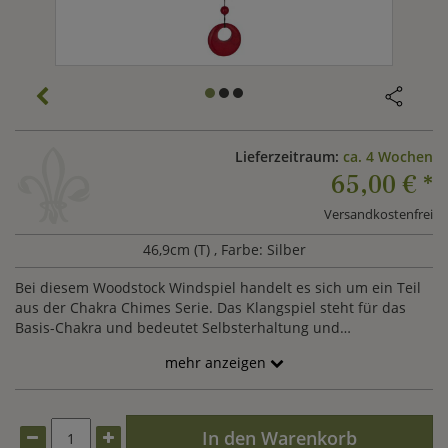
Lieferzeitraum:
ca. 4 Wochen
65,00 €
*
Versandkostenfrei
46,9cm (T)
, Farbe: Silber
Bei diesem Woodstock Windspiel handelt es sich um ein Teil
aus der Chakra Chimes Serie. Das Klangspiel steht für das
Basis-Chakra und bedeutet Selbsterhaltung und
physikalische Identität. Hergestellt in Handarbeit aus
mehr anzeigen
qualitativ hochwertigem schwarzen Eschenholz, sechs
silbernen Stäbchen und einem gefärbten roten Achat.
Edelsteinen werden von Experten positive Schwingungen
zugesagt die auf Menschen übergehen.
In den Warenkorb