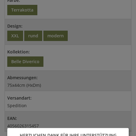
Farbe:
Terrakotta
Design:
XXL
rund
modern
Kollektion:
Belle Diverico
Abmessungen:
75x44cm (HxDm)
Versandart:
Spedition
EAN:
4056026315457
HERZLICHEN DANK FÜR IHRE UNTERSTÜTZUNG