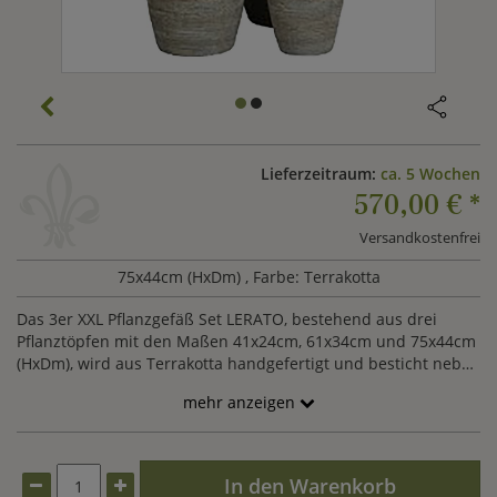
Lieferzeitraum:
ca. 5 Wochen
570,00 €
*
Versandkostenfrei
75x44cm (HxDm)
, Farbe: Terrakotta
Das 3er XXL Pflanzgefäß Set LERATO, bestehend aus drei
Pflanztöpfen mit den Maßen 41x24cm, 61x34cm und 75x44cm
(HxDm), wird aus Terrakotta handgefertigt und besticht neben
der schönen cappucinofarbenen Struktur Optik vor allem mit
mehr anzeigen
seiner Langlebigkeit und hohen Qualität. Diese stilvollen
Garten Pflanzgefäße werden ein Blickfang in Ihrem Garten
oder auf Ihrer Terrasse.
In den Warenkorb