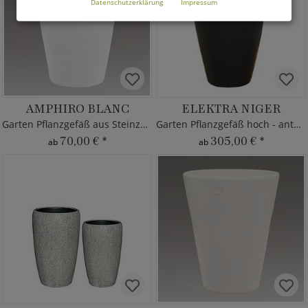
Datenschutzerklärung
Impressum
AMPHIRO BLANC
ELEKTRA NIGER
Garten Pflanzgefäß aus Steinzeug
Garten Pflanzgefäß hoch - anthrazit
70,00 €
*
305,00 €
*
ab
ab