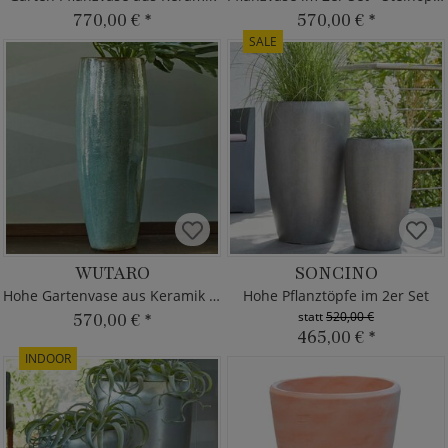
770,00 €
*
570,00 €
*
SALE
WUTARO
SONCINO
Hohe Gartenvase aus Keramik - rund
Hohe Pflanztöpfe im 2er Set
statt
520,00 €
570,00 €
*
465,00 €
*
INDOOR