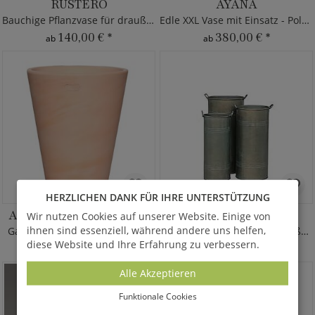
RUSTERO
AYANA
Bauchige Pflanzvase für draußen
Edle XXL Vase mit Einsatz - Polystone
140,00 €
*
380,00 €
*
ab
ab
HERZLICHEN DANK FÜR IHRE UNTERSTÜTZUNG
AMPHIRO TERRA HELL
LEGANES
Wir nutzen Cookies auf unserer Website. Einige von
ihnen sind essenziell, während andere uns helfen,
Garten Blumentopf Terrakotta
Garten Pflanz- und Dekogefäße aus Zink
diese Website und Ihre Erfahrung zu verbessern.
70,00 €
*
285,00 €
*
ab
Alle Akzeptieren
Funktionale Cookies