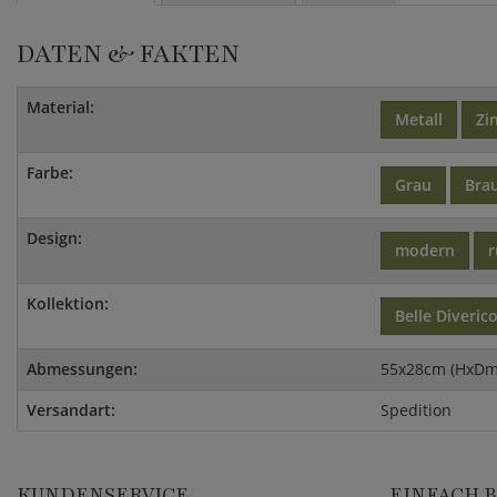
DATEN & FAKTEN
Material:
Metall
Zi
Farbe:
Grau
Bra
Design:
modern
Kollektion:
Belle Diveric
Abmessungen:
55x28cm (HxDm
Versandart:
Spedition
KUNDENSERVICE
EINFACH 