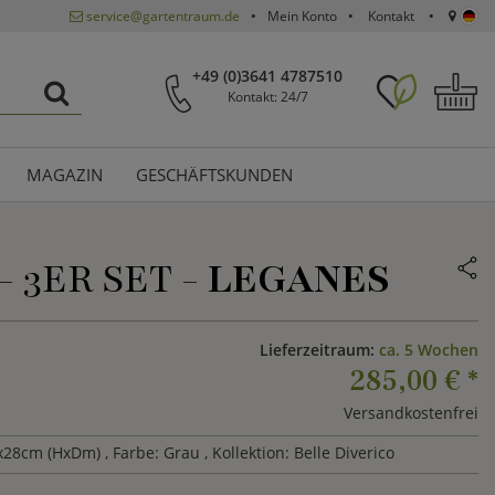
service@gartentraum.de
Mein Konto
Kontakt
+49 (0)3641 4787510
Kontakt: 24/7
MAGAZIN
GESCHÄFTSKUNDEN
 3ER SET -
LEGANES
Lieferzeitraum:
ca. 5 Wochen
285,00 €
*
Versandkostenfrei
x28cm (HxDm)
, Farbe: Grau
, Kollektion: Belle Diverico