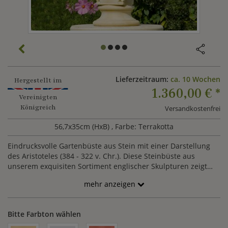
Lieferzeitraum:
ca. 10 Wochen
Hergestellt im
1.360,00 €
*
Vereinigten
Königreich
Versandkostenfrei
56,7x35cm (HxB)
, Farbe: Terrakotta
Eindrucksvolle Gartenbüste aus Stein mit einer Darstellung
des Aristoteles (384 - 322 v. Chr.). Diese Steinbüste aus
unserem exquisiten Sortiment englischer Skulpturen zeigt
den berühmten Philosophen Aristoteles, Schüler des Platon,
mehr anzeigen
der mit seinen umfangreichen Schriften die abendländische
Philosophie prägte wie kein zweiter. Ein wesentlicher Teil der
Schriften des Aristoteles beschäftigt sich mit Fragen der
Bitte Farbton wählen
Naturphilosophie, den Veränderungsprozessen in der Natur
und der Naturelemente. So ist diese Dekobüste nicht nur