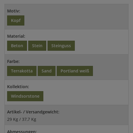
Motiv:
Kopf
Material:
Beton
Stein
Steinguss
Farbe:
Terrakotta
Sand
Portland weiß
Kollektion:
Windsorstone
Artikel- / Versandgewicht:
29 Kg / 37,7 Kg
Abmessungen: