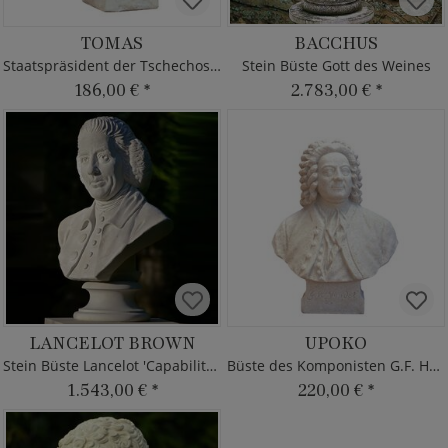
TOMAS
BACCHUS
Staatspräsident der Tschechoslowakei
Stein Büste Gott des Weines
186,00 €
*
2.783,00 €
*
LANCELOT BROWN
UPOKO
Stein Büste Lancelot 'Capability' Brown
Büste des Komponisten G.F. Händel
1.543,00 €
*
220,00 €
*