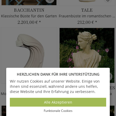
BACCHANTIN
TALE
Klassische Büste für den Garten
Frauenbüste im romantischen Stil
2.201,00 €
*
212,00 €
*
HERZLICHEN DANK FÜR IHRE UNTERSTÜTZUNG
Wir nutzen Cookies auf unserer Website. Einige von
ihnen sind essenziell, während andere uns helfen,
TEIBI
DIANA VON VERSAILLES
diese Website und Ihre Erfahrung zu verbessern.
Moderne Frauenbüste - langes Haar
Griechische Büste der Diana
153,00 €
*
1.543,00 €
*
Alle Akzeptieren
Funktionale Cookies