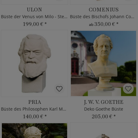
ULON
COMENIUS
Büste der Venus von Milo - Steinguss
Büste des Bischofs Johann Comenius
199,00 €
*
350,00 €
*
ab
PRIA
J. W. V. GOETHE
Büste des Philosophen Karl Marx
Deko Goethe Büste
140,00 €
*
205,00 €
*