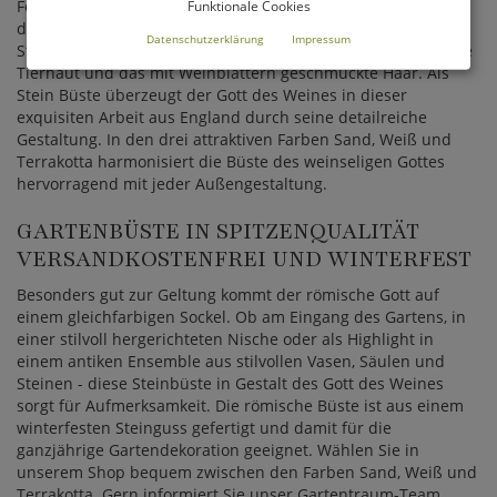
Feste dar. Zufrieden und angetrunken lächelt er als
Funktionale Cookies
dekorative Gartenbüste vor sich hin. Charakteristisch an der
Datenschutzerklärung
Impressum
Steinbüste des Weingottes ist die deutlich herausgearbeitete
Tierhaut und das mit Weinblättern geschmückte Haar. Als
Stein Büste überzeugt der Gott des Weines in dieser
exquisiten Arbeit aus England durch seine detailreiche
Gestaltung. In den drei attraktiven Farben Sand, Weiß und
Terrakotta harmonisiert die Büste des weinseligen Gottes
hervorragend mit jeder Außengestaltung.
GARTENBÜSTE IN SPITZENQUALITÄT
VERSANDKOSTENFREI UND WINTERFEST
Besonders gut zur Geltung kommt der römische Gott auf
einem gleichfarbigen Sockel. Ob am Eingang des Gartens, in
einer stilvoll hergerichteten Nische oder als Highlight in
einem antiken Ensemble aus stilvollen Vasen, Säulen und
Steinen - diese Steinbüste in Gestalt des Gott des Weines
sorgt für Aufmerksamkeit. Die römische Büste ist aus einem
winterfesten Steinguss gefertigt und damit für die
ganzjährige Gartendekoration geeignet. Wählen Sie in
unserem Shop bequem zwischen den Farben Sand, Weiß und
Terrakotta. Gern informiert Sie unser Gartentraum-Team