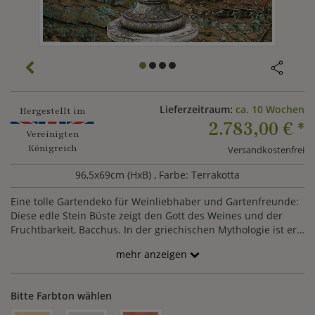
Lieferzeitraum:
ca. 10 Wochen
Hergestellt im
2.783,00 €
*
Vereinigten
Königreich
Versandkostenfrei
96,5x69cm (HxB)
, Farbe: Terrakotta
Eine tolle Gartendeko für Weinliebhaber und Gartenfreunde:
Diese edle Stein Büste zeigt den Gott des Weines und der
Fruchtbarkeit, Bacchus. In der griechischen Mythologie ist er
auch unter dem Namen Dionysos für seine ausschweifende
mehr anzeigen
Feste bekannt. Zahlreiche Künstler ließen sich vom Leben des
Weingottes inspirieren und schufen Gemälde, Skulpturen und
Steinbüsten, die Bacchus beim Fest darstellen. In der
Bitte Farbton wählen
Tradition der nachantiken Ikonographie stellt diese
Dekobüste Bacchus als einen weinseligen älteren Mann beim