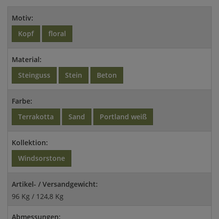
Motiv:
Kopf
floral
Material:
Steinguss
Stein
Beton
Farbe:
Terrakotta
Sand
Portland weiß
Kollektion:
Windsorstone
Artikel- / Versandgewicht:
96 Kg / 124,8 Kg
Abmessungen: