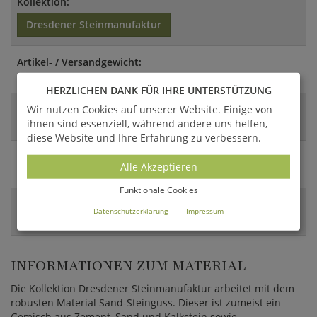
Kollektion:
Dresdener Steinmanufaktur
Artikel- / Versandgewicht:
19 Kg / 24,7 Kg
HERZLICHEN DANK FÜR IHRE UNTERSTÜTZUNG
Wir nutzen Cookies auf unserer Website. Einige von
Abmessungen:
ihnen sind essenziell, während andere uns helfen,
48x16x16cm (HxBxT)
diese Website und Ihre Erfahrung zu verbessern.
Versandart:
Alle Akzeptieren
Paket
Funktionale Cookies
EAN:
Datenschutzerklärung
Impressum
4056026338197
INFORMATIONEN ZUM MATERIAL
Die Kollektion Dresdener Steinmanufaktur arbeitet mit dem
robusten Material Sand-Steinguss. Dieser ist zumeist ein
Gemisch aus Zement, Sand und Kalkstein sowie