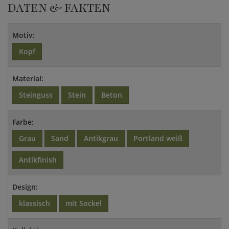
DATEN & FAKTEN
Motiv:
Kopf
Material:
Steinguss
Stein
Beton
Farbe:
Grau
Sand
Antikgrau
Portland weiß
Antikfinish
Design:
klassisch
mit Sockel