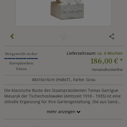
Lieferzeitraum:
ca. 4 Wochen
Hergestellt in der
186,00 €
*
Europäischen
Union
Versandkostenfrei
48x16x16cm (HxBxT)
, Farbe: Grau
Die klassische Büste des Staatspräsidenten Tomas Garrigue
Masaryk der Tschechoslowakei (Amtszeit 1918 - 1935) ist eine
stilvolle Ergänzung für Ihre Gartengestaltung. Die aus Sand
Steinguss gefertigte Skulptur ist wetterfest und besonders
mehr anzeigen
langlebig.