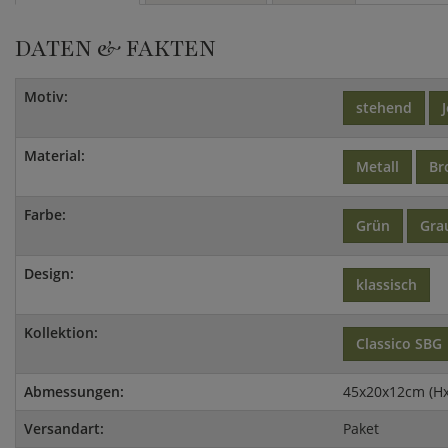
DATEN & FAKTEN
Motiv:
stehend
Material:
Metall
Br
Farbe:
Grün
Gra
Design:
klassisch
Kollektion:
Classico SBG
Abmessungen:
45x20x12cm (H
Versandart:
Paket