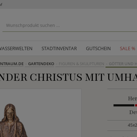
uf
WASSERWELTEN
STADTINVENTAR
GUTSCHEIN
SALE %
ENTRAUM.DE
GARTENDEKO
FIGUREN & SKULPTUREN
GÖTTER UND H
NDER CHRISTUS MIT UMH
Her
De
45x