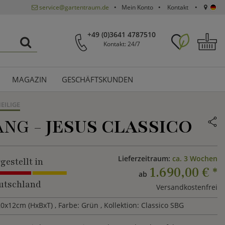
service@gartentraum.de
Mein Konto
Kontakt
+49 (0)3641 4787510
Kontakt: 24/7
MAGAZIN
GESCHÄFTSKUNDEN
EILIGE
ANG -
JESUS CLASSICO
Lieferzeitraum:
ca. 3 Wochen
gestellt in
1.690,00 €
*
ab
utschland
Versandkostenfrei
20x12cm (HxBxT)
, Farbe: Grün
, Kollektion: Classico SBG