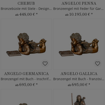
CHERUB
ANGELOI PENNA
Bronzebüste mit Stele - Designerstatue
Bronzeengel mit Feder für Garten
448,00 €
*
10.195,00 €
*
ab
ab
ANGELO GERMANICA
ANGELO GALLICA
Bronzengel mit Buch - Inschrift deutsch
Bronzengel mit Buch - französisch
695,00 €
*
695,00 €
*
ab
ab