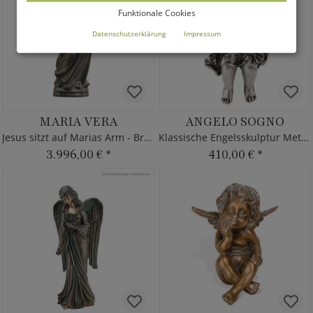
Funktionale Cookies
Datenschutzerklärung
Impressum
MARIA VERA
ANGELO SOGNO
Jesus sitzt auf Marias Arm - Bronze
Klassische Engelsskulptur Metall
3.996,00 €
*
410,00 €
*