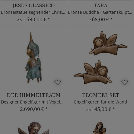
JESUS CLASSICO
TARA
Bronzestatue segnender Christus
Bronze Buddha - Gartenskulptur
1.690,00 €
*
768,00 €
*
ab
DER HIMMELTRAUM
ELOMEEL SET
Designer Engelfigur mit Vogelmaske - Bronze
Engelfiguren für die Wand
2.690,00 €
*
145,00 €
*
ab