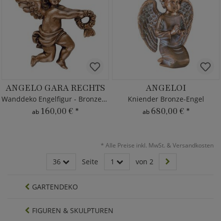
ANGELO GARA RECHTS
ANGELOI
Wanddeko Engelfigur - Bronze/Alu
Kniender Bronze-Engel
160,00 €
*
680,00 €
*
ab
ab
*
Alle Preise inkl. MwSt. & Versandkosten
36
Seite
1
von 2
GARTENDEKO
FIGUREN & SKULPTUREN