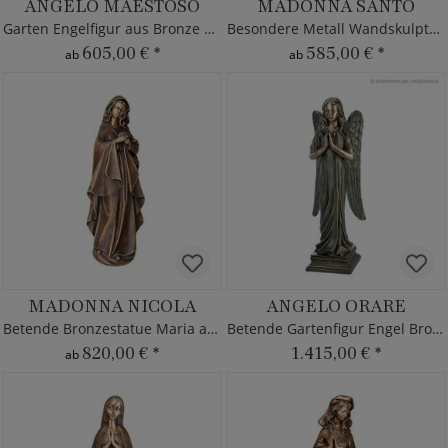
ANGELO MAESTOSO
MADONNA SANTO
Garten Engelfigur aus Bronze mit Feder
Besondere Metall Wandskulptur - Maria mit Kind
605,00 €
*
585,00 €
*
ab
ab
MADONNA NICOLA
ANGELO ORARE
Betende Bronzestatue Maria aus Bronze
Betende Gartenfigur Engel Bronze
820,00 €
*
1.415,00 €
*
ab