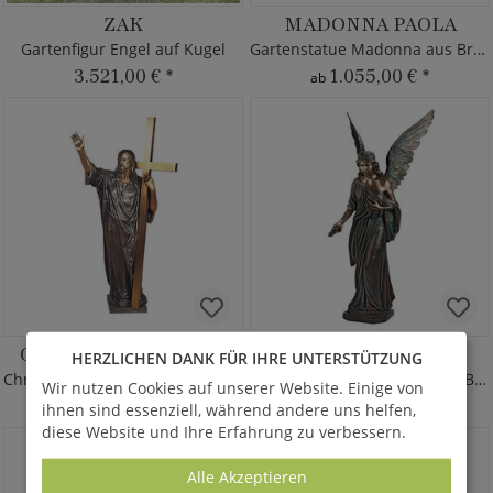
ZAK
MADONNA PAOLA
Gartenfigur Engel auf Kugel
Gartenstatue Madonna aus Bronze
3.521,00 €
*
1.055,00 €
*
ab
CHRISTUS MIT KREUZ
ANGELO GRANDE
HERZLICHEN DANK FÜR IHRE UNTERSTÜTZUNG
Christus-Statue aus Bronze mit Kreuz
Große Engelsfigur mit Rosen Bronze
Wir nutzen Cookies auf unserer Website. Einige von
6.695,00 €
*
10.620,00 €
*
ab
ab
ihnen sind essenziell, während andere uns helfen,
diese Website und Ihre Erfahrung zu verbessern.
Alle Akzeptieren