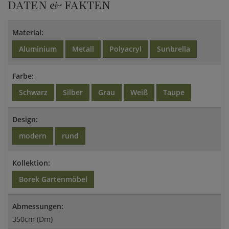
DATEN & FAKTEN
Material:
Aluminium
Metall
Polyacryl
Sunbrella
Farbe:
Schwarz
Silber
Grau
Weiß
Taupe
Design:
modern
rund
Kollektion:
Borek Gartenmöbel
Abmessungen:
350cm (Dm)