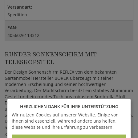
Versandart:
Spedition
EAN:
4056026113312
RUNDER SONNENSCHIRM MIT
TELESKOPSTIEL
Der Design Sonnenschirm REFLEX von dem bekannten
Gartenmöbel Hersteller BOREK überzeugt mit seiner
modernen Erscheinung und seiner hochwertigen
Verarbeitung. Der Marktschirm besitzt ein stabiles Aluminium
Gestell und ein rundes Tuch aus robustem Sunbrella-Stoff.
Der Sonnenschirm ist wasserabweisend, UV-undurchlässig
HERZLICHEN DANK FÜR IHRE UNTERSTÜTZUNG
und absolut farbecht. Mit Hilfe von 4 Umlenkrollen kann der
Wir nutzen Cookies auf unserer Website. Einige von
Sonnenschirm kinderleicht geöffnet und geschlossen werden.
ihnen sind essenziell, während andere uns helfen,
Der Sonnenschirm REFLEX ist mit einem Teleskopsystem
diese Website und Ihre Erfahrung zu verbessern.
ausgestattet, so dass er auch über einem
Gartentisch
geschlossen werden kann. Der Schirm ist wahlweise in den