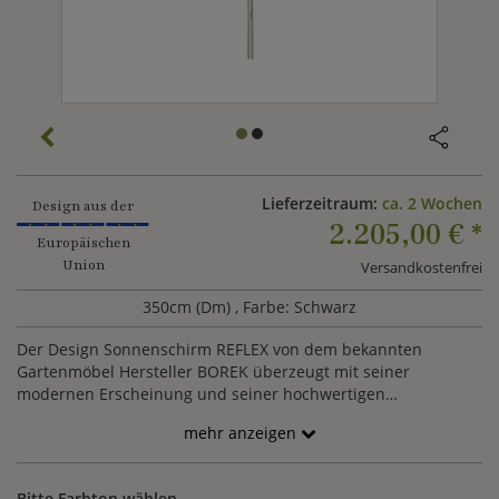
Lieferzeitraum:
ca. 2 Wochen
Design aus der
2.205,00 €
*
Europäischen
Union
Versandkostenfrei
350cm (Dm)
, Farbe: Schwarz
Der Design Sonnenschirm REFLEX von dem bekannten
Gartenmöbel Hersteller BOREK überzeugt mit seiner
modernen Erscheinung und seiner hochwertigen
Verarbeitung. Der Marktschirm besitzt ein stabiles Aluminium
mehr anzeigen
Gestell und ein rundes Tuch aus robustem Sunbrella-Stoff.
Der Sonnenschirm ist wasserabweisend, UV-undurchlässig
und absolut farbecht. Mit Hilfe von 4 Umlenkrollen kann der
Bitte Farbton wählen