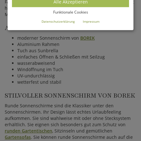
Alle Akzeptieren
Farben Weiß, Taupe oder Schwarz erhältlich und passt damit
hervorragend zu unseren hochwertigen
Gartenmöbeln
von
Funktionale Cookies
MBM und Borek.
Datenschutzerklärung
Impressum
ALLE VORTEILE IM ÜBERBLICK
moderner Sonnenschirm von
BOREK
Aluminium Rahmen
Tuch aus Sunbrella
einfaches Öffnen & Schließen mit Seilzug
wasserabweisend
Windöffnung im Tuch
UV-undurchlässig
wetterfest und stabil
STILVOLLER SONNENSCHIRM VON BOREK
Runde Sonnenschirme sind die Klassiker unter den
Sonnenschirmen. Ihr Design lässt echtes Urlaubfeeling
aufkommen. Sie sind wahlweise mit oder ohne Stecksystem
erhältlich. Sie eignen sich besonders gut zum Schutz von
runden Gartentischen
, Sitzinseln und gemütlichen
Gartensofas
. Sie können runde Sonnenschirme auch auf die