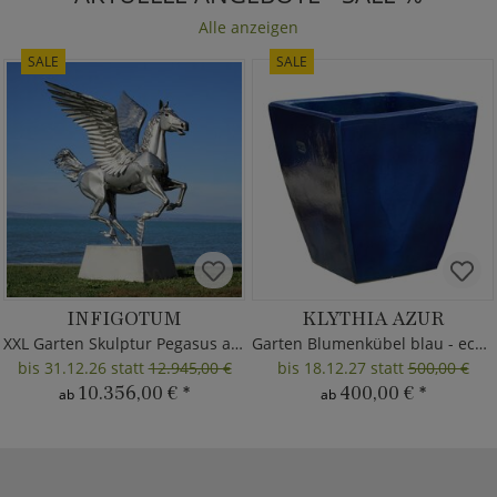
Alle anzeigen
SALE
SALE
INFIGOTUM
KLYTHIA AZUR
XXL Garten Skulptur Pegasus aus Metall
Garten Blumenkübel blau - eckig
bis 31.12.26 statt
12.945,00 €
bis 18.12.27 statt
500,00 €
10.356,00 €
*
400,00 €
*
ab
ab