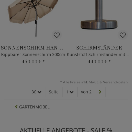
SONNENSCHIRM HANULA
SCHIRMSTÄNDER
Kippbarer Sonnenschirm 300cm
Kunststoff Schirmständer mit Alu Schale zum befüllen
450,00 €
*
440,00 €
*
*
Alle Preise inkl. MwSt. & Versandkosten
36
Seite
1
von 2
GARTENMÖBEL
AKTUELLE ANGEBOTE - SALE %