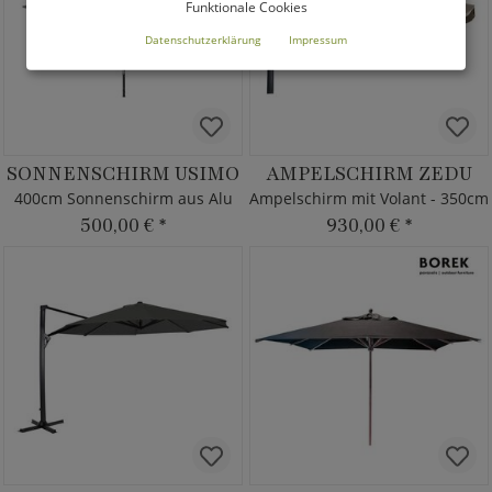
Funktionale Cookies
Datenschutzerklärung
Impressum
SONNENSCHIRM USIMO
AMPELSCHIRM ZEDU
400cm Sonnenschirm aus Alu
Ampelschirm mit Volant - 350cm
500,00 €
*
930,00 €
*