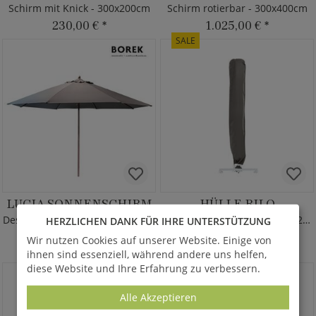
Schirm mit Knick - 300x200cm
Schirm rotierbar - 300x400cm
230,00 €
*
1.025,00 €
*
SALE
LUCIA SONNENSCHIRM
HÜLLE RILO
Design Sonnenschirm von Borek
Abdeckhülle für Schirme bis 250cm
HERZLICHEN DANK FÜR IHRE UNTERSTÜTZUNG
statt
80,00 €
935,00 €
*
ab
Wir nutzen Cookies auf unserer Website. Einige von
64,00 €
*
ihnen sind essenziell, während andere uns helfen,
diese Website und Ihre Erfahrung zu verbessern.
Alle Akzeptieren