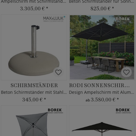
Ampelschirm mit Schirmständer - Alu Gestell
Beton Schirmständer für Sonnenschirm Vince
3.305,00 €
*
825,00 €
*
SCHIRMSTÄNDER
RODI SONNENSCHIRM SILVER
Beton Schirmständer mit Stahlrohr - Max&Luuk
Design Ampelschirm mit Aluminium Gestell
345,00 €
*
3.580,00 €
*
ab