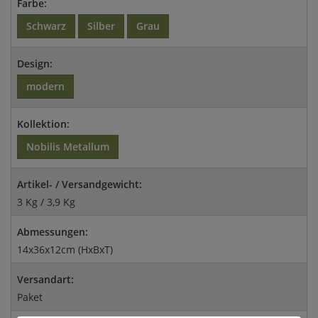
Farbe:
Schwarz
Silber
Grau
Design:
modern
Kollektion:
Nobilis Metallum
Artikel- / Versandgewicht:
3 Kg / 3,9 Kg
Abmessungen:
14x36x12cm (HxBxT)
Versandart:
Paket