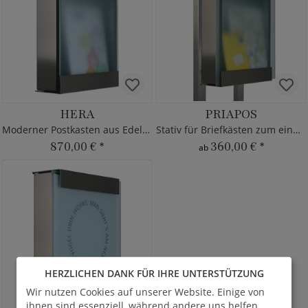
HERA
PRIAPOS
Moderner Postkasten aus Edelstahl & Glas
Stativ für Briefkästen zum einbetonieren/aufschrauben
870,00 €
*
360,00 €
*
ab
HERZLICHEN DANK FÜR IHRE UNTERSTÜTZUNG
Wir nutzen Cookies auf unserer Website. Einige von
ihnen sind essenziell, während andere uns helfen,