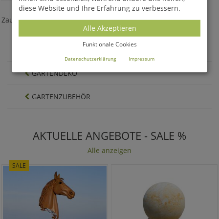
HEBE
diese Website und Ihre Erfahrung zu verbessern.
Zaunbriefkasten modern mit Spruch - Edelstahl
Alle Akzeptieren
970,00 €
*
Funktionale Cookies
Datenschutzerklärung
Impressum
GARTENDEKO
GARTENZUBEHÖR
AKTUELLE ANGEBOTE - SALE %
Alle anzeigen
SALE