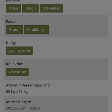
Material:
Stein
Beton
Steinguss
Farbe:
Braun
Antikfinish
Design:
Japangarten
Kollektion:
Asiastone
Artikel- / Versandgewicht:
50 Kg / 65 Kg
Abmessungen:
50x23x32cm (HxBxT)