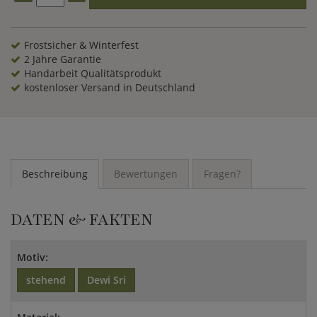
sowie durch ihre Wetterbeständigkeit und absolute
Frostfestigkeit. In einem aufwändigen Arbeitsschritt bekommt
jede Dewi Tara Steinbüste zum Abschluss ein Antik Finish in
Frostsicher & Winterfest
Handarbeit aufgetragen. Dewi Sri gilt als Göttin von
2 Jahre Garantie
ungewöhnlicher Schönheit, weshalb die Figuren auch in
Handarbeit Qualitätsprodukt
unserer hochwertigen Büste als jugendliche, geschmeidige
kostenloser Versand in Deutschland
und schlanke Erscheinungen dargestellt werden. Bereichern
Sie Ihr Heim auf besondere Weise mit dieser
außergewöhnlichen Dewi Tara Büste aus edlem Steinguss.
Beschreibung
Bewertungen
Fragen?
DATEN & FAKTEN
Motiv:
stehend
Dewi Sri