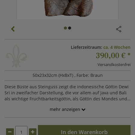
Lieferzeitraum:
ca. 4 Wochen
390,00 €
*
Versandkostenfrei
50x23x32cm (HxBxT)
, Farbe: Braun
Diese Büste aus Steinguss zeigt die indonesische Göttin Dewi
Sri in zweifacher Darstellung, die vor allem auf Java und Bali
als wichtige Fruchtbarkeitsgöttin, als Göttin des Mondes und
der Unterwelt bekannt ist. Vor allem aber sorgt Dewi Sri für
mehr anzeigen
die Nahrung der Menschen und sichert ihnen somit ihr
Überleben. Da Reis das Hauptnahrungsmittel dieser Region
ist, gilt Dewi Sri vor allem als tief verehrte Reisgöttin. Unsere
Dewi Tara Büste wird aus hochwertigem Steinguss von Hand
In den Warenkorb
gefertigt und überzeugt durch ihre einzigartige Erscheinung