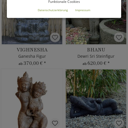
Funktionale Cookies
Datenschutzerklärung
Impressum
VIGHNESHA
BHANU
Ganesha Figur
Dewri Sri Steinfigur
370,00 €
*
620,00 €
*
ab
ab