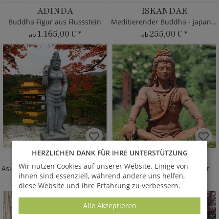
ADINDA
ISKANDAR
Buddha Figur aus Flussstein
Meditierender Buddha - japanisch
1.165,00 €
*
255,00 €
*
ab
ab
HERZLICHEN DANK FÜR IHRE UNTERSTÜTZUNG
MAKOTO
SHIVA
Wir nutzen Cookies auf unserer Website. Einige von
Asiatische Götter Garten Skulptur
Asia Garten Steinguss Figur
ihnen sind essenziell, während andere uns helfen,
7.830,00 €
*
1.484,00 €
*
ab
diese Website und Ihre Erfahrung zu verbessern.
Alle Akzeptieren