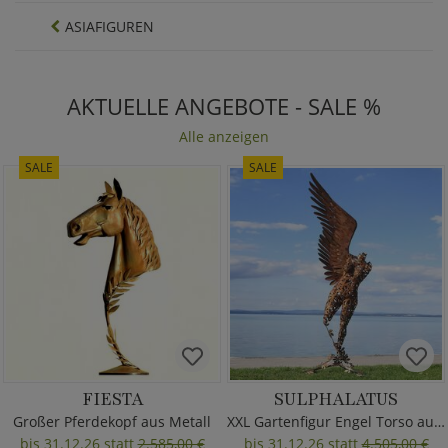
ASIAFIGUREN
AKTUELLE ANGEBOTE - SALE %
Alle anzeigen
SALE
SALE
FIESTA
SULPHALATUS
Großer Pferdekopf aus Metall
XXL Gartenfigur Engel Torso aus Metall
bis 31.12.26 statt
2.585,00 €
bis 31.12.26 statt
4.505,00 €