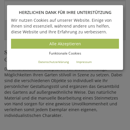
Versandart:
HERZLICHEN DANK FÜR IHRE UNTERSTÜTZUNG
Paket
Wir nutzen Cookies auf unserer Website. Einige von
ihnen sind essenziell, während andere uns helfen,
EAN:
diese Website und Ihre Erfahrung zu verbessern.
4056026431744
Alle Akzeptieren
STILVOLLE FIGUREN FÜR DIE
Funktionale Cookies
GARTENGESTALTUNG
Datenschutzerklärung
Impressum
Die eindrucksvollen Skulpturen von bieten vielfältige
Möglichkeiten Ihren Garten stilvoll in Szene zu setzen. Dabei
sind die verschiedenen Objekte so individuell wie Ihr
persönlicher Gestaltungsstil und ergänzen das Gesamtbild
des Gartens auf außergewöhnliche Weise. Das natürliche
Material und die manuelle Bearbeitung eines Steinmetzes
von Hand sorgen für eine gewisse Unvollkommenheit und
verleihen somit jedem Exemplar einen eigenen,
individualistischen Charakter.