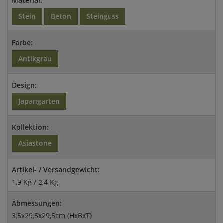
Material:
Stein
Beton
Steinguss
Farbe:
Antikgrau
Design:
Japangarten
Kollektion:
Asiastone
Artikel- / Versandgewicht:
1,9 Kg / 2,4 Kg
Abmessungen:
3,5x29,5x29,5cm (HxBxT)