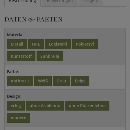
Beschreibung
Bewertungen
Fragen?
DATEN & FAKTEN
Material:
Metall
HPL
Edelstahl
Polyacryl
Kunststoff
Sunbrella
Farbe:
Anthrazit
Weiß
Grau
Beige
Design:
eckig
ohne Armlehne
ohne Rückenlehne
modern