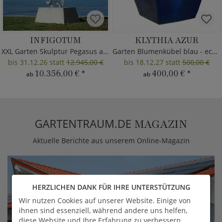
INFIGOTUM
KLYTHIA AZUR
XXL Garten Skulptur Pegasus aus Metall
Garten Blumenkübel blau - eckig
bis 31.12.26 statt
12.945,00 €
bis 18.12.27 statt
500,00 €
10.356,00 €
*
400,00 €
*
ab
ab
GARTENTRAUM.DE
MAGAZIN
Aktuelle Berichte aus unserem Online-Magazin
HERZLICHEN DANK FÜR IHRE UNTERSTÜTZUNG
Wir nutzen Cookies auf unserer Website. Einige von
ihnen sind essenziell, während andere uns helfen,
diese Website und Ihre Erfahrung zu verbessern.