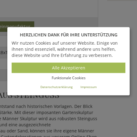
einmanufaktur
HERZLICHEN DANK FÜR IHRE UNTERSTÜTZUNG
Wir nutzen Cookies auf unserer Website. Einige von
ihnen sind essenziell, während andere uns helfen,
xBxT)
diese Website und Ihre Erfahrung zu verbessern.
Alle Akzeptieren
Funktionale Cookies
Datenschutzerklärung
Impressum
AUS STEINGUSS
tstand nach historischen Vorlagen. Der Blick
Stärke. Mit dieser imposanten Gartenskulptur
Die Männer Skulptur wird aus robusten Steinguss
 und eine ausgezeichnete
rau oder Sand, können sie ihre eigene Männer
ren Gartendekorationen aus unserem Online-Shop