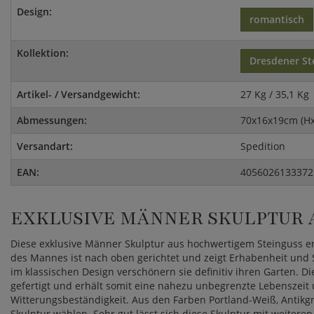
Design:
romantisch
Kollektion:
Dresdener St
Artikel- / Versandgewicht:
27 Kg / 35,1 Kg
Abmessungen:
70x16x19cm (H
Versandart:
Spedition
EAN:
4056026133372
EXKLUSIVE MÄNNER SKULPTUR 
Diese exklusive Männer Skulptur aus hochwertigem Steinguss en
des Mannes ist nach oben gerichtet und zeigt Erhabenheit und 
im klassischen Design verschönern sie definitiv ihren Garten. 
gefertigt und erhält somit eine nahezu unbegrenzte Lebenszeit
Witterungsbeständigkeit. Aus den Farben Portland-Weiß, Antikg
Skulptur wählen. Sehr gut lässt sich diese Skulptur mit weite