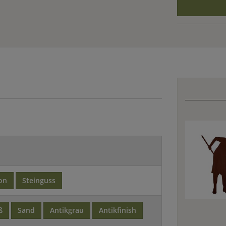
on
Steinguss
ß
Sand
Antikgrau
Antikfinish