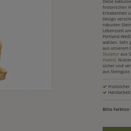
Diese exklusi
historischen V
Erhabenheit u
Design verschö
robusten Stei
Lebenszeit un
Portland-Weiß
wählen. Sehr g
aus unserem O
Skulptur
aus St
Podest
. Nutze
sicher und ve
aus Steinguss
Frostsicher
Handarbeit
Bitte Farbton