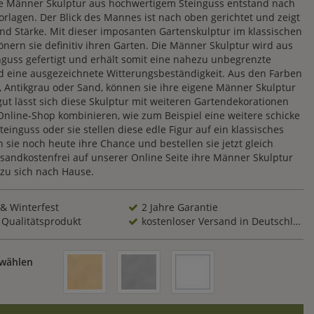
ve Männer Skulptur aus hochwertigem Steinguss entstand nach
orlagen. Der Blick des Mannes ist nach oben gerichtet und zeigt
nd Stärke. Mit dieser imposanten Gartenskulptur im klassischen
nern sie definitiv ihren Garten. Die Männer Skulptur wird aus
nguss gefertigt und erhält somit eine nahezu unbegrenzte
d eine ausgezeichnete Witterungsbeständigkeit. Aus den Farben
, Antikgrau oder Sand, können sie ihre eigene Männer Skulptur
ut lässt sich diese Skulptur mit weiteren Gartendekorationen
nline-Shop kombinieren, wie zum Beispiel eine weitere schicke
einguss oder sie stellen diese edle Figur auf ein klassisches
n sie noch heute ihre Chance und bestellen sie jetzt gleich
rsandkostenfrei auf unserer Online Seite ihre Männer Skulptur
 zu sich nach Hause.
 & Winterfest
2 Jahre Garantie
 Qualitätsprodukt
kostenloser Versand in Deutschland
 wählen