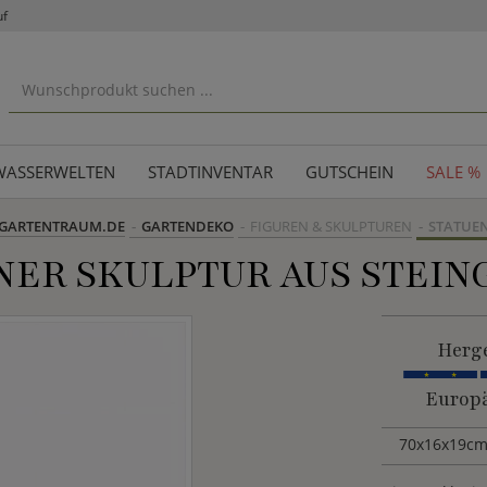
uf
WASSERWELTEN
STADTINVENTAR
GUTSCHEIN
SALE %
GARTENTRAUM.DE
GARTENDEKO
FIGUREN & SKULPTUREN
STATUE
ER SKULPTUR AUS STEIN
Herge
Europä
70x16x19cm