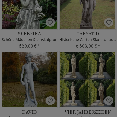
SEREFINA
CARYATID
Schöne Mädchen Steinskulptur
Historische Garten Skulptur aus Steinguss
560,00 €
*
6.603,00 €
*
DAVID
VIER JAHRESZEITEN