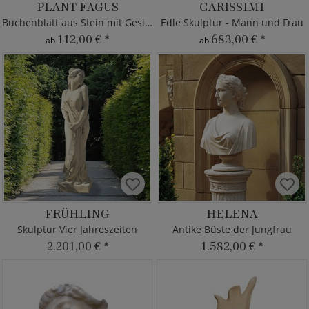
PLANT FAGUS
CARISSIMI
Buchenblatt aus Stein mit Gesicht
Edle Skulptur - Mann und Frau
112,00 €
*
683,00 €
*
ab
ab
FRÜHLING
HELENA
Skulptur Vier Jahreszeiten
Antike Büste der Jungfrau
2.201,00 €
*
1.582,00 €
*