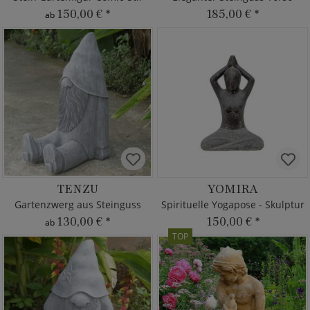
150,00 €
*
185,00 €
*
ab
TENZU
YOMIRA
Gartenzwerg aus Steinguss
Spirituelle Yogapose - Skulptur
130,00 €
*
150,00 €
*
ab
TOP