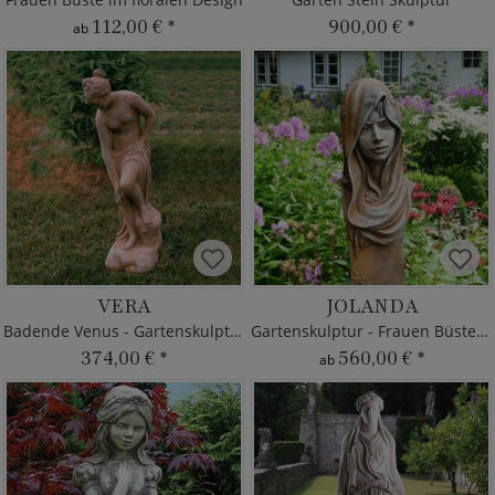
112,00 €
*
900,00 €
*
ab
VERA
JOLANDA
Badende Venus - Gartenskulptur
Gartenskulptur - Frauen Büste Stein
374,00 €
*
560,00 €
*
ab