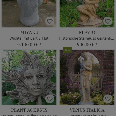
MIYAKU
FLAVIO
Wichtel mit Bart & Hut
Historische Steinguss Gartenfigur
140,00 €
*
900,00 €
*
ab
TOP
PLANT ACERNIS
VENUS ITALICA
Frauen Büste im floralen Design
Garten Stein Skulptur