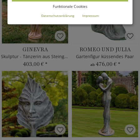
Funktionale Cookies
Datenschutzerklärung
Impressum
GINEVRA
ROMEO UND JULIA
Skulptur - Tänzerin aus Steinguss
Gartenfigur küssendes Paar
403,00 €
*
476,00 €
*
ab