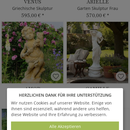
VENUS
ARIELLE
Griechische Skulptur
Garten Skulptur Frau
595,00 €
*
570,00 €
*
AMOR
CAMILLE
HERZLICHEN DANK FÜR IHRE UNTERSTÜTZUNG
Steinfigur Putte
Frau mit Krug als Skulptur
600,00 €
*
495,00 €
*
Wir nutzen Cookies auf unserer Website. Einige von
ab
ihnen sind essenziell, während andere uns helfen,
diese Website und Ihre Erfahrung zu verbessern.
Alle Akzeptieren