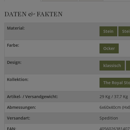
DATEN & FAKTEN
Material:
Stein
Ste
Farbe:
Ocker
Design:
klassisch
Kollektion:
The Royal St
Artikel- / Versandgewicht:
29 Kg / 37,7 Kg
Abmessungen:
6x60x40cm (HxB
Versandart:
Spedition
EAN:
4056026381407