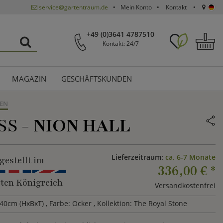
service@gartentraum.de
Mein Konto
Kontakt
+49 (0)3641 4787510
Kontakt: 24/7
MAGAZIN
GESCHÄFTSKUNDEN
EN
SS -
NION HALL
Lieferzeitraum:
ca. 6-7 Monate
gestellt im
336,00 €
*
gten Königreich
Versandkostenfrei
40cm (HxBxT)
, Farbe: Ocker
, Kollektion: The Royal Stone