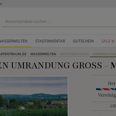
uf
WASSERWELTEN
STADTINVENTAR
GUTSCHEIN
SALE %
ARTENTRAUM.DE
WASSERWELTEN
GARTENBRUNNEN
UMRANDUNG
N UMRANDUNG GROSS -
Her
Vereini
23