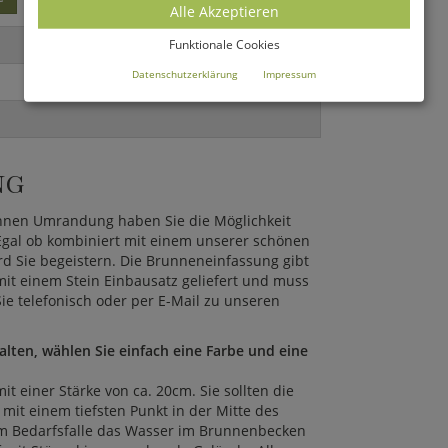
Alle Akzeptieren
Funktionale Cookies
Datenschutzerklärung
Impressum
NG
unnen Umrandung haben Sie die Möglichkeit
 Egal ob kombiniert mit einem unserer schönen
d Sie begeistern. Die Brunneneinfassung gibt
t einem Stein Einbausatz geliefert und muss
e telefonisch oder per E-Mail zu unseren
ten, wählen Sie einfach eine Farbe und eine
 einer Stärke von ca. 20cm. Sie sollten die
 mit einem tiefsten Punkt in der Mitte des
m Bedarfsfalle das Wasser im Brunnenbecken