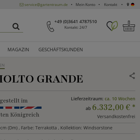
service@gartentraum.de
Mein Konto
Kontakt
+49 (0)3641 4787510
Kontakt: 24/7
MAGAZIN
GESCHÄFTSKUNDEN
EN
MOLTO GRANDE
Lieferzeitraum:
ca. 10 Wochen
gestellt im
6.332,00 €
*
ab
gten Königreich
Versandkostenfrei
0cm (Dm)
, Farbe: Terrakotta
, Kollektion: Windsorstone