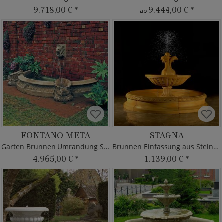
9.718,00 €
*
9.444,00 €
*
ab
FONTANO META
STAGNA
Garten Brunnen Umrandung Sandstein
Brunnen Einfassung aus Steinguss
4.965,00 €
*
1.139,00 €
*