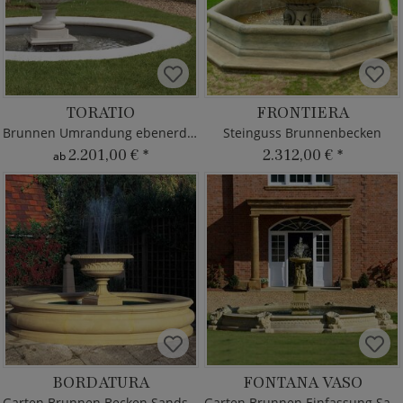
TORATIO
FRONTIERA
Brunnen Umrandung ebenerdig Steinguss
Steinguss Brunnenbecken
2.201,00 €
*
2.312,00 €
*
ab
BORDATURA
FONTANA VASO
Garten Brunnen Becken Sandstein
Garten Brunnen Einfassung Sandstein