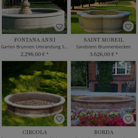
FONTANA ANNI
SAINT MOREIL
Garten Brunnen Umrandung Sandstein
Sandstein Brunnenbecken
2.296,00 €
*
3.626,00 €
*
CIRCOLA
BORDA