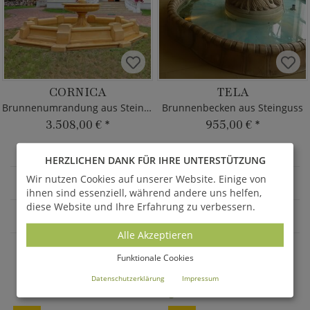
CORNICA
TELA
Brunnenumrandung aus Steinguss
Brunnenbecken aus Steinguss
3.508,00 €
*
955,00 €
*
HERZLICHEN DANK FÜR IHRE UNTERSTÜTZUNG
Wir nutzen Cookies auf unserer Website. Einige von
WASSERWELTEN
ihnen sind essenziell, während andere uns helfen,
diese Website und Ihre Erfahrung zu verbessern.
GARTENBRUNNEN
Alle Akzeptieren
Funktionale Cookies
AKTUELLE ANGEBOTE - SALE %
Datenschutzerklärung
Impressum
Alle anzeigen