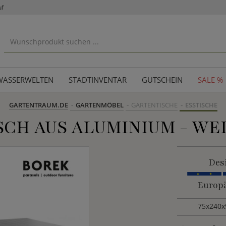
uf
WASSERWELTEN
STADTINVENTAR
GUTSCHEIN
SALE %
GARTENTRAUM.DE
GARTENMÖBEL
GARTENTISCHE
ESSTISCHE
CH AUS ALUMINIUM - WEIS
Des
Europä
75x240x