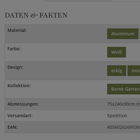
DATEN & FAKTEN
Material:
Aluminium
Farbe:
Weiß
Design:
eckig
mo
Kollektion:
Borek Garte
Abmessungen:
75x240x90cm (
Versandart:
Spedition
EAN:
4056026269538