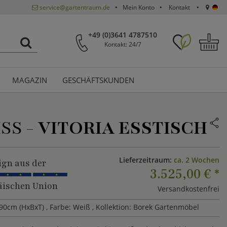
service@gartentraum.de
Mein Konto
Kontakt
+49 (0)3641 4787510
Kontakt: 24/7
MAGAZIN
GESCHÄFTSKUNDEN
S -
VITORIA ESSTISCH
Lieferzeitraum:
ca. 2 Wochen
ign aus der
3.525,00 €
*
ischen Union
Versandkostenfrei
90cm (HxBxT)
, Farbe: Weiß
, Kollektion: Borek Gartenmöbel