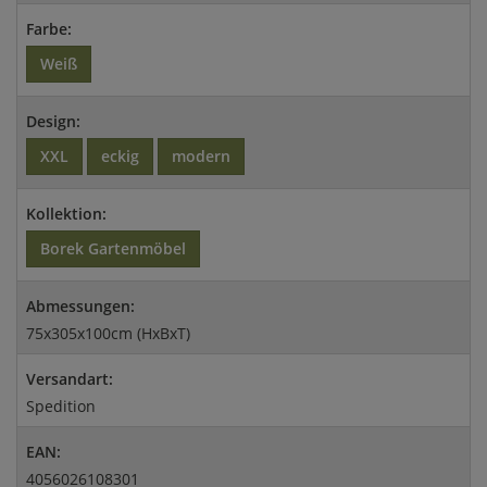
Farbe:
Weiß
Design:
XXL
eckig
modern
Kollektion:
Borek Gartenmöbel
Abmessungen:
75x305x100cm (HxBxT)
Versandart:
Spedition
EAN:
4056026108301