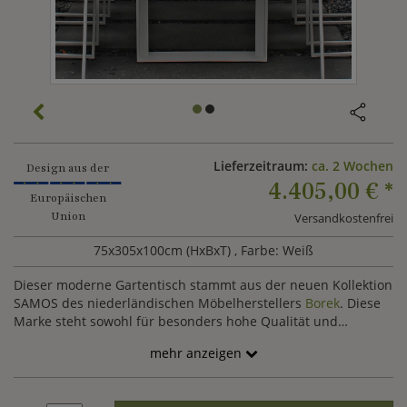
Lieferzeitraum:
ca. 2 Wochen
Design aus der
4.405,00 €
*
Europäischen
Union
Versandkostenfrei
75x305x100cm (HxBxT)
, Farbe: Weiß
Dieser moderne Gartentisch stammt aus der neuen Kollektion
SAMOS des niederländischen Möbelherstellers
Borek
. Diese
Marke steht sowohl für besonders hohe Qualität und
Stabilität als auch für elegante Designs die auf jede Terrasse
mehr anzeigen
und in das Grün jedes Gartens passen. Mit einer
Spezialbeschichtung aus Pulverlack werden die
Aluminiumelemente des Tisches in einem aufwendigen