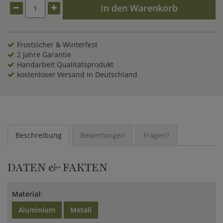
Prozess versiegelt und somit zuverlässig vor Korrosion
In den Warenkorb
geschützt. Weiterhin sorgt diese Versiegelung dafür, dass
dem Möbelstück Temperaturen von -40 bis +80 Grad nichts
anhaben können. Um in Ihrem Garten schöne Akzente zu
setzen, finden sie in den zahlreichen Kategorien auf
Frostsicher & Winterfest
GARTENTRAUM
neben interessanten
Sonnenuhren
auch
2 Jahre Garantie
elegante
Wasserspeier
.
Handarbeit Qualitätsprodukt
kostenloser Versand in Deutschland
Beschreibung
Bewertungen
Fragen?
DATEN & FAKTEN
Material:
Aluminium
Metall