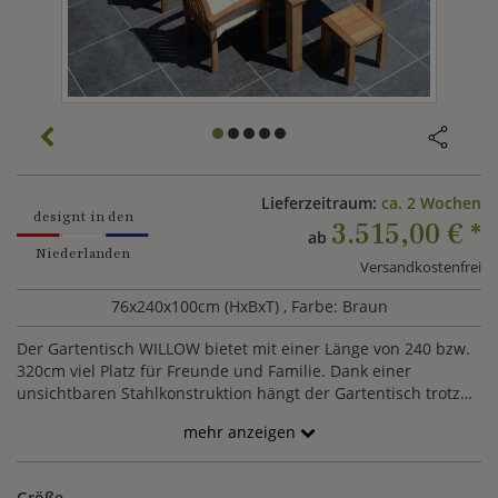
Lieferzeitraum:
ca. 2 Wochen
designt in den
3.515,00 €
*
ab
Niederlanden
Versandkostenfrei
76x240x100cm (HxBxT)
, Farbe: Braun
Der Gartentisch WILLOW bietet mit einer Länge von 240 bzw.
320cm viel Platz für Freunde und Familie. Dank einer
unsichtbaren Stahlkonstruktion hängt der Gartentisch trotz
seiner Größe nicht durch. Der robuste Holztisch wird aus
mehr anzeigen
hochwertigem Teakholz gefertigt und überzeugt mit
erstklassiger Verarbeitung.
Größe