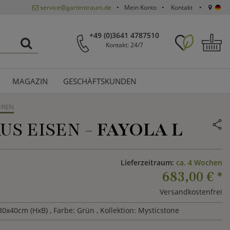
service@gartentraum.de
Mein Konto
Kontakt
+49 (0)3641 4787510
Kontakt: 24/7
MAGAZIN
GESCHÄFTSKUNDEN
UREN
S EISEN -
FAYOLA L
Lieferzeitraum:
ca. 4 Wochen
683,00 €
*
Versandkostenfrei
30x40cm (HxB)
, Farbe: Grün
, Kollektion: Mysticstone