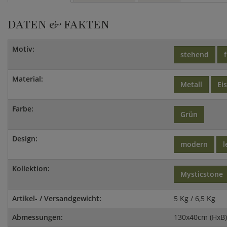
DATEN & FAKTEN
Motiv:
stehend
Material:
Metall
Ei
Farbe:
Grün
Design:
modern
l
Kollektion:
Mysticstone
Artikel- / Versandgewicht:
5 Kg / 6,5 Kg
Abmessungen:
130x40cm (HxB