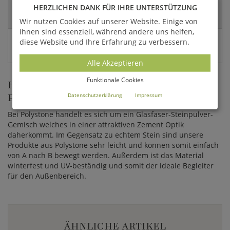
Abmessungen:
HERZLICHEN DANK FÜR IHRE UNTERSTÜTZUNG
76x33cm (HxDm)
Wir nutzen Cookies auf unserer Website. Einige von
ihnen sind essenziell, während andere uns helfen,
Versandart:
diese Website und Ihre Erfahrung zu verbessern.
Spedition
Alle Akzeptieren
Funktionale Cookies
HOCHWERTIGE PFLANZGEFÄSSE AUS P
OLYSTONE
Datenschutzerklärung
Impressum
Bei Polystone handelt es sich um ein Glasfaser-Steinpulver-
Gemisch welches in einer attraktiven Zement Optik
daherkommt. Im Gegensatz zu echtem Stein sind unsere
Produkte aus Polystone sehr leicht und können somit einfach
von A nach B bewegt werden. Außerdem ist das Material
winterfest und UV-beständig und somit der ideale Begleiter
für den Außenbereich.
ÄHNLICHE ARTIKEL