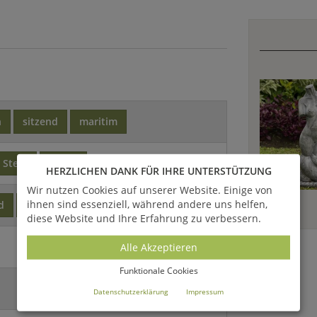
h
sitzend
maritim
Stein
Beton
HERZLICHEN DANK FÜR IHRE UNTERSTÜTZUNG
Wir nutzen Cookies auf unserer Website. Einige von
ihnen sind essenziell, während andere uns helfen,
d
Rot
Braun
diese Website und Ihre Erfahrung zu verbessern.
Alle Akzeptieren
Funktionale Cookies
Datenschutzerklärung
Impressum