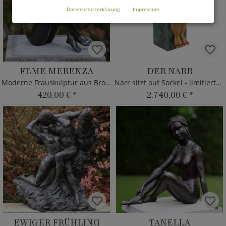
Datenschutzerklärung
Impressum
FEME MERENZA
DER NARR
Moderne Frauskulptur aus Bronze
Narr sitzt auf Sockel - limitierte Akt Bronzefigur
420,00 €
*
2.740,00 €
*
EWIGER FRÜHLING
TANELLA