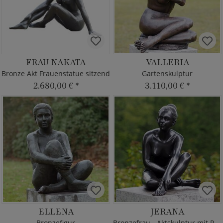
FRAU NAKATA
VALLERIA
Bronze Akt Frauenstatue sitzend
Gartenskulptur
2.680,00 €
*
3.110,00 €
*
ELLENA
JERANA
Bronzefigur
Bronzefrau - Aktskulptur mit Patina