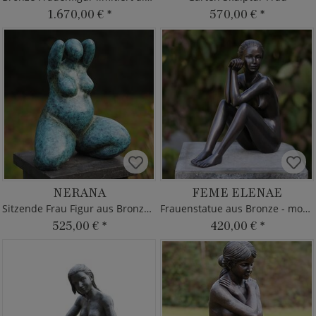
1.670,00 €
*
570,00 €
*
NERANA
FEME ELENAE
Sitzende Frau Figur aus Bronze - Türkis
Frauenstatue aus Bronze - modern
525,00 €
*
420,00 €
*