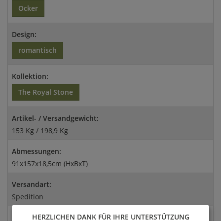
Ocker
Design:
romantisch
Kollektion:
The Royal Stone
Artikel- / Versandgewicht:
153 Kg / 198,9 Kg
Abmessungen:
91x157x18,5cm (HxBxT)
Versandart:
Spedition
HERZLICHEN DANK FÜR IHRE UNTERSTÜTZUNG
EAN: