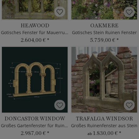
HEAWOOD
OAKMERE
Gotisches Fenster für Mauerruine
Gotisches Stein Ruinen Fenster
2.604,00 €
*
5.759,00 €
*
DONCASTOR WINDOW
TRAFALGA WINDSOR
Großes Gartenfenster für Ruinen
Großes Ruinenfenster aus Stein
2.987,00 €
*
1.830,00 €
*
ab