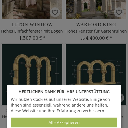
LUTON WINDOW
WARFORD KING
Hohes Einfachfenster mit Bogen
Hohes Fenster für Gartenruinen
1.507,00 €
*
4.400,00 €
*
ab
HERZLICHEN DANK FÜR IHRE UNTERSTÜTZUNG
Wir nutzen Cookies auf unserer Website. Einige von
ihnen sind essenziell, während andere uns helfen,
SLOUGHIN WINDOW
CRAWOOD WINDOW
diese Website und Ihre Erfahrung zu verbessern.
Hohes Ruinenfenster - dreifach
Korinthisches 3-fach Fenster
Alle Akzeptieren
3.124,00 €
*
2.730,00 €
*