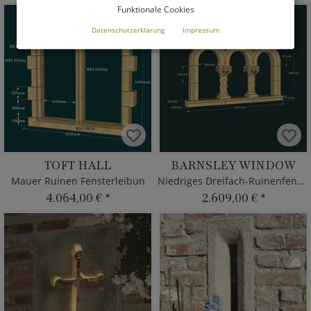
Funktionale Cookies
Datenschutzerklärung
Impressum
TOFT HALL
BARNSLEY WINDOW
Mauer Ruinen Fensterleibun
Niedriges Dreifach-Ruinenfenster
4.064,00 €
*
2.609,00 €
*