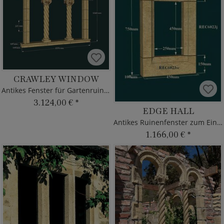
CRAWLEY WINDOW
Antikes Fenster für Gartenruinen
3.124,00 €
*
EDGE HALL
Antikes Ruinenfenster zum Einbauen
1.166,00 €
*