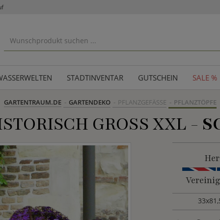
uf
WASSERWELTEN
STADTINVENTAR
GUTSCHEIN
SALE %
GARTENTRAUM.DE
GARTENDEKO
PFLANZGEFÄSSE
PFLANZTÖPFE
STORISCH GROSS XXL -
S
Her
Vereini
33x81