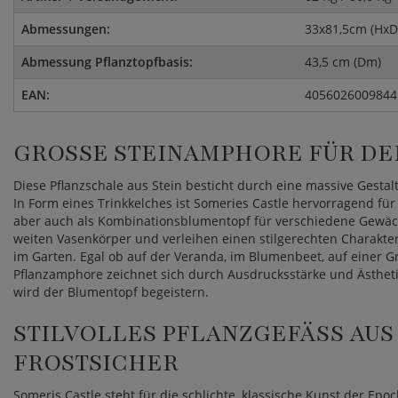
Abmessungen:
33x81,5cm (Hx
Abmessung Pflanztopfbasis:
43,5 cm (Dm)
EAN:
4056026009844
GROSSE STEINAMPHORE FÜR DEN
Diese Pflanzschale aus Stein besticht durch eine massive Gesta
In Form eines Trinkkelches ist Someries Castle hervorragend fü
aber auch als Kombinationsblumentopf für verschiedene Gewäc
weiten Vasenkörper und verleihen einen stilgerechten Charakter.
im Garten. Egal ob auf der Veranda, im Blumenbeet, auf einer G
Pflanzamphore zeichnet sich durch Ausdrucksstärke und Ästhet
wird der Blumentopf begeistern.
STILVOLLES PFLANZGEFÄSS AUS S
ROSTSICHER
Someris Castle steht für die schlichte, klassische Kunst der E