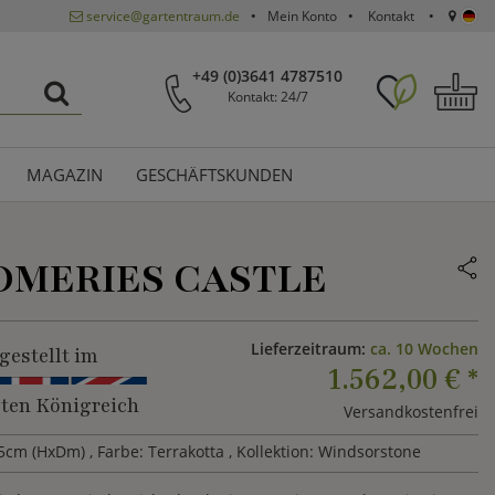
service@gartentraum.de
Mein Konto
Kontakt
+49 (0)3641 4787510
Kontakt: 24/7
MAGAZIN
GESCHÄFTSKUNDEN
OMERIES CASTLE
Lieferzeitraum:
ca. 10 Wochen
gestellt im
1.562,00 €
*
gten Königreich
Versandkostenfrei
,5cm (HxDm)
, Farbe: Terrakotta
, Kollektion: Windsorstone