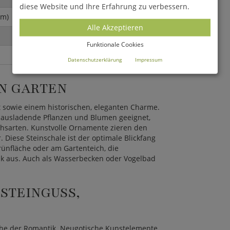
diese Website und Ihre Erfahrung zu verbessern.
Dm)
Alle Akzeptieren
Funktionale Cookies
Datenschutzerklärung
Impressum
 GARTEN
lt sowie einem historischen, eleganten Charme.
r ausladende Pflanzen und Blumen geeignet,
hsarten. Kunstvolle Ornamente zieren den
 Diese Steinschale ist der optimale Blickfang
rünfläche oder am Gartenteich, die
ik aus. Auch als Wasserbecken oder Vogelbad
TEINGUSS, F
poche der Romantik. Neugotische Kunstelemente