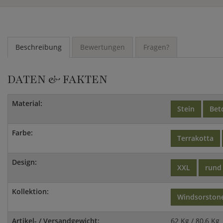
Beschreibung
Bewertungen
Fragen?
DATEN & FAKTEN
Material:
Stein
Bet
Farbe:
Terrakotta
Design:
XXL
rund
Kollektion:
Windsorston
Artikel- / Versandgewicht:
62 Kg / 80,6 Kg