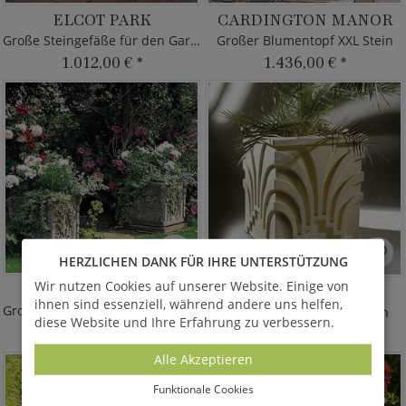
ELCOT PARK
CARDINGTON MANOR
Große Steingefäße für den Garten
Großer Blumentopf XXL Stein
1.012,00 €
*
1.436,00 €
*
HERZLICHEN DANK FÜR IHRE UNTERSTÜTZUNG
Wir nutzen Cookies auf unserer Website. Einige von
LEEDS CASTLE
TORQUATUS
ihnen sind essenziell, während andere uns helfen,
Großer Pflanzkübel historisch XXL
Großer Pflanzkübel modern
diese Website und Ihre Erfahrung zu verbessern.
1.341,00 €
*
1.619,00 €
*
Alle Akzeptieren
Funktionale Cookies