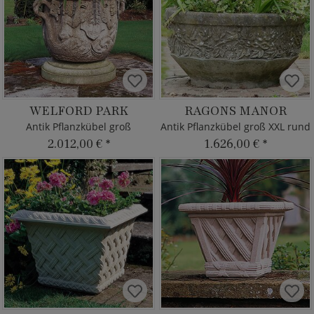
WELFORD PARK
RAGONS MANOR
Antik Pflanzkübel groß
Antik Pflanzkübel groß XXL rund
2.012,00 €
*
1.626,00 €
*