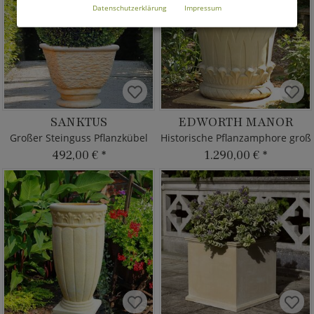
Datenschutzerklärung
Impressum
SANKTUS
EDWORTH MANOR
Großer Steinguss Pflanzkübel
Historische Pflanzamphore groß
492,00 €
*
1.290,00 €
*