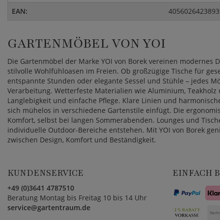
EAN:
4056026423893
GARTENMÖBEL VON YOI
Die Gartenmöbel der Marke YOI von Borek vereinen modernes De
stilvolle Wohlfühloasen im Freien. Ob großzügige Tische für ge
entspannte Stunden oder elegante Sessel und Stühle – jedes M
Verarbeitung. Wetterfeste Materialien wie Aluminium, Teakholz
Langlebigkeit und einfache Pflege. Klare Linien und harmonische
sich mühelos in verschiedene Gartenstile einfügt. Die ergonomi
Komfort, selbst bei langen Sommerabenden. Lounges und Tische 
individuelle Outdoor-Bereiche entstehen. Mit YOI von Borek ge
zwischen Design, Komfort und Beständigkeit.
KUNDENSERVICE
EINFACH 
+49 (0)3641 4787510
Beratung Montag bis Freitag 10 bis 14 Uhr
service@gartentraum.de