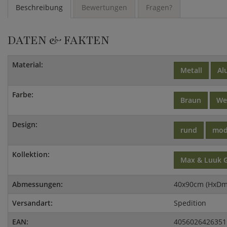
Beschreibung
Bewertungen
Fragen?
DATEN & FAKTEN
Material:
Metall
Al
Farbe:
Braun
We
Design:
rund
mod
Kollektion:
Max & Luuk 
Abmessungen:
40x90cm (HxDm
Versandart:
Spedition
EAN:
4056026426351