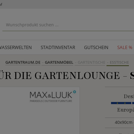
uf
WASSERWELTEN
STADTINVENTAR
GUTSCHEIN
SALE %
GARTENTRAUM.DE
GARTENMÖBEL
GARTENTISCHE
ESSTISCHE
ÜR DIE GARTENLOUNGE -
Des
Europä
40x90cm