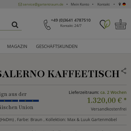
service@gartentraum.de
Mein Konto
Kontakt
+49 (0)3641 4787510
Kontakt: 24/7
MAGAZIN
GESCHÄFTSKUNDEN
SALERNO KAFFEETISCH
Lieferzeitraum:
ca. 2 Wochen
ign aus der
1.320,00 €
*
ischen Union
Versandkostenfrei
 (HxDm)
, Farbe: Braun
, Kollektion: Max & Luuk Gartenmöbel