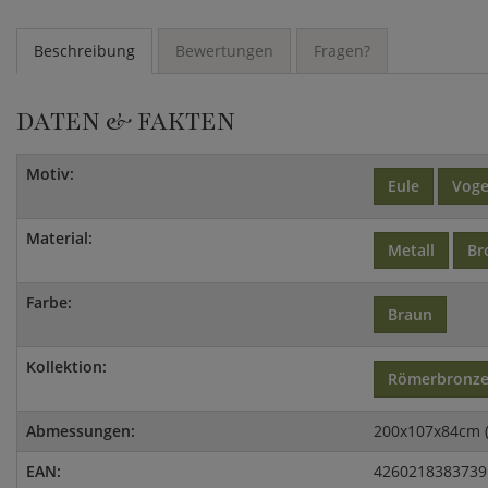
Beschreibung
Bewertungen
Fragen?
DATEN & FAKTEN
Motiv:
Eule
Voge
Material:
Metall
Br
Farbe:
Braun
Kollektion:
Römerbronz
Abmessungen:
200x107x84cm 
EAN:
4260218383739