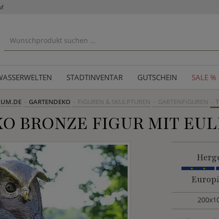
uf
WASSERWELTEN
STADTINVENTAR
GUTSCHEIN
SALE %
AUM.DE
GARTENDEKO
FIGUREN & SKULPTUREN
GARTENFIGUREN
T
O BRONZE FIGUR MIT EUL
Herge
Europä
200x1