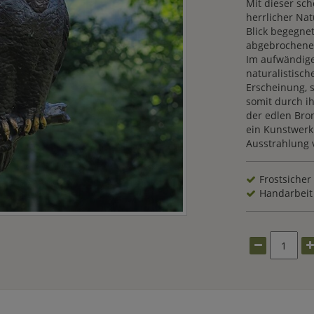
Mit dieser sch
herrlicher Nat
Blick begegnet
abgebrochenen
Im aufwändige
naturalistisc
Erscheinung, 
somit durch i
der edlen Bron
ein Kunstwerk
Ausstrahlung v
Frostsicher
Handarbeit