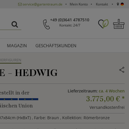
service@gartentraum.de
Mein Konto
Kontakt
+49 (0)3641 4787510
Kontakt: 24/7
MAGAZIN
GESCHÄFTSKUNDEN
IERFIGUREN
E -
HEDWIG
Lieferzeitraum:
ca. 4 Wochen
stellt in der
3.775,00 €
*
ischen Union
Versandkostenfrei
07x84cm (HxBxT)
, Farbe: Braun
, Kollektion: Römerbronze