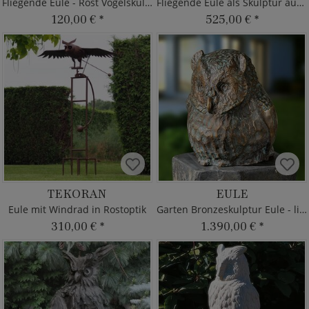
Fliegende Eule - Rost Vogelskulptur
Fliegende Eule als Skulptur aus Bronze
120,00 €
*
525,00 €
*
TEKORAN
EULE
Eule mit Windrad in Rostoptik
Garten Bronzeskulptur Eule - limitiert
310,00 €
*
1.390,00 €
*