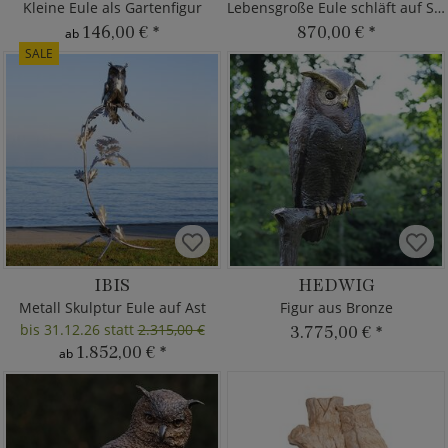
Kleine Eule als Gartenfigur
Lebensgroße Eule schläft auf Stein
146,00 €
*
870,00 €
*
ab
SALE
IBIS
HEDWIG
Metall Skulptur Eule auf Ast
Figur aus Bronze
bis 31.12.26 statt
2.315,00 €
3.775,00 €
*
1.852,00 €
*
ab