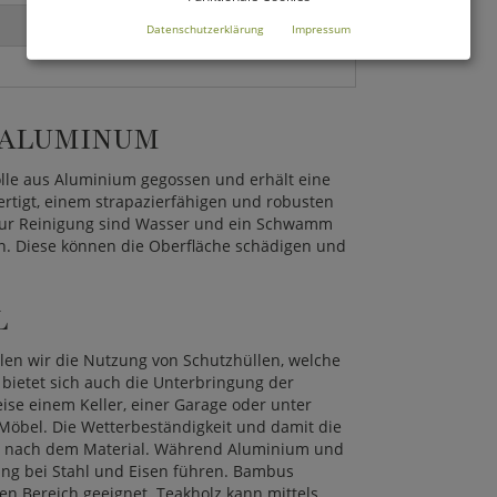
Datenschutzerklärung
Impressum
 ALUMINUM
olle aus Aluminium gegossen und erhält eine
fertigt, einem strapazierfähigen und robusten
. Zur Reinigung sind Wasser und ein Schwamm
n. Diese können die Oberfläche schädigen und
L
len wir die Nutzung von Schutzhüllen, welche
bietet sich auch die Unterbringung der
ise einem Keller, einer Garage oder unter
 Möbel. Die Wetterbeständigkeit und damit die
ch nach dem Material. Während Aluminium und
dung bei Stahl und Eisen führen. Bambus
en Bereich geeignet. Teakholz kann mittels