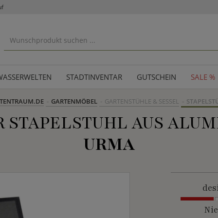
uf
WASSERWELTEN
STADTINVENTAR
GUTSCHEIN
SALE %
TENTRAUM.DE
GARTENMÖBEL
GARTENSTÜHLE & SESSEL
STAPELST
 STAPELSTUHL AUS ALUM
URMA
des
Nie