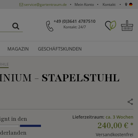
service@gartentraum.de
Mein Konto
Kontakt
+49 (0)3641 4787510
Kontakt: 24/7
MAGAZIN
GESCHÄFTSKUNDEN
ÜHLE
INIUM -
STAPELSTUHL
Lieferzeitraum:
ca. 3 Wochen
ignt in den
240,00 €
*
derlanden
Versandkostenfrei