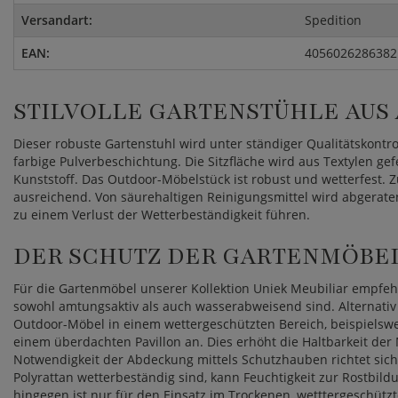
Versandart:
Spedition
EAN:
4056026286382
STILVOLLE GARTENSTÜHLE AUS
Dieser robuste Gartenstuhl wird unter ständiger Qualitätskontr
farbige Pulverbeschichtung. Die Sitzfläche wird aus Textylen ge
Kunststoff. Das Outdoor-Möbelstück ist robust und wetterfest
ausreichend. Von säurehaltigen Reinigungsmittel wird abgerate
zu einem Verlust der Wetterbeständigkeit führen.
DER SCHUTZ DER GARTENMÖBE
Für die Gartenmöbel unserer Kollektion Uniek Meubiliar empfeh
sowohl amtungsaktiv als auch wasserabweisend sind. Alternativ 
Outdoor-Möbel in einem wettergeschützten Bereich, beispielswe
einem überdachten Pavillon an. Dies erhöht die Haltbarkeit der
Notwendigkeit der Abdeckung mittels Schutzhauben richtet si
Polyrattan wetterbeständig sind, kann Feuchtigkeit zur Rostbil
hingegen ist nur für den Einsatz im Trockenen, wetttergeschützt