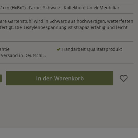
61cm (HxBxT)
, Farbe: Schwarz
, Kollektion: Uniek Meubiliar
bare Gartenstuhl wird in Schwarz aus hochwertigen, wetterfesten
fertigt. Die Textylenbespannung ist strapazierfähig und leicht
antie
Handarbeit Qualitätsprodukt
Versand in Deutschland
In den Warenkorb