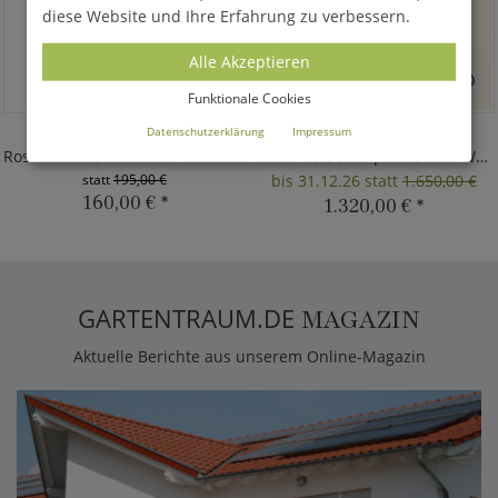
diese Website und Ihre Erfahrung zu verbessern.
Alle Akzeptieren
Funktionale Cookies
WALDEMAR
FERRENUS
Datenschutzerklärung
Impressum
Rost Metall Gartendeko Rauhhaardackel
Venus Torso als plastisches Wandrelief
statt
195,00 €
bis 31.12.26 statt
1.650,00 €
160,00 €
*
1.320,00 €
*
GARTENTRAUM.DE
MAGAZIN
Aktuelle Berichte aus unserem Online-Magazin