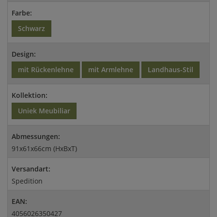
Farbe:
Schwarz
Design:
mit Rückenlehne
mit Armlehne
Landhaus-Stil
Kollektion:
Uniek Meubiliar
Abmessungen:
91x61x66cm (HxBxT)
Versandart:
Spedition
EAN:
4056026350427