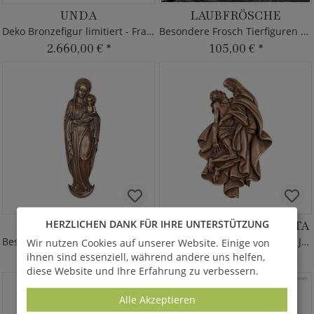
UNDA
LAUBFRÖSCHE
Deko Bronzefigur limitiert - Frauengesicht
Besondere Frosch Tierfiguren aus Bronze - grün
2.660,00 €
*
105,00 €
*
MADONNA SANTO
HERZLICHEN DANK FÜR IHRE UNTERSTÜTZUNG
HEILIGENRELIEF PIETA
Besondere Metall Wandskulptur - Maria mit Kind
Wand Bronzefigur Maria und Jesus
Wir nutzen Cookies auf unserer Website. Einige von
ihnen sind essenziell, während andere uns helfen,
585,00 €
*
205,00 €
*
ab
ab
diese Website und Ihre Erfahrung zu verbessern.
Alle Akzeptieren