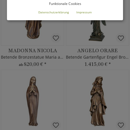
Funktionale Cookies
Datenschutzerklärung
Impressum
MADONNA NICOLA
ANGELO ORARE
Betende Bronzestatue Maria aus Bronze
Betende Gartenfigur Engel Bronze
820,00 €
*
1.415,00 €
*
ab