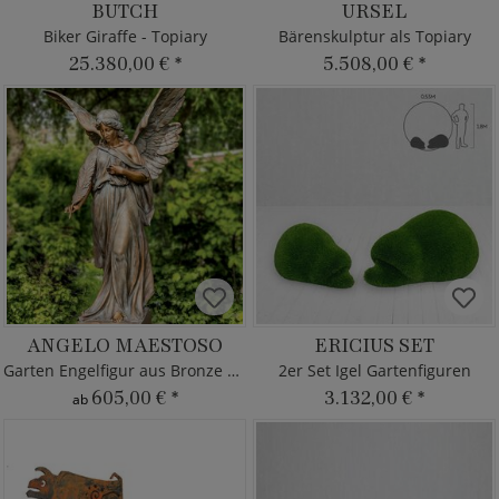
BUTCH
URSEL
Biker Giraffe - Topiary
Bärenskulptur als Topiary
25.380,00 €
*
5.508,00 €
*
ANGELO MAESTOSO
ERICIUS SET
Garten Engelfigur aus Bronze mit Feder
2er Set Igel Gartenfiguren
605,00 €
*
3.132,00 €
*
ab